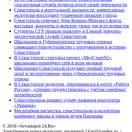
спасательная служба подвела итоги своей деятельности
Севастополь в виртуальной реальности: иммерсивные
экскурсии воссоздают утраченное прошлое города
Севастополь отмечает День Военно-Морского флота:
выставки, концерты и морские уроки для всех возрастов
Студенты СГУ прошли практику в Единой дежурно-
диспетчерской службе Севастополя
Школьники в Губернаторских трудовых отрядах
совмещают благоустройство с погружением в историю
Севастополя
В Севастополе стартовал проект «МедСтарт92»:
школьники попробуют себя в роли медиков
Школьники Севастополя получают первый трудовой
опыт в лесопитомнике через губернаторские трудовые
отряды
В Севастополе родители, обратившихся в центр «Работа
России», успешно трудоустроились с учётом семейных
потребностей
Севастопольцы решают судьбу названия кинотеатра
«Украина»
Масштабная расчистка: севастопольцы и волонтеры
разбирают завалы в здании музея Панорама
© 2018 «Sevastopol-24.Ru»
Электронная почта редакции: sevastopol-24-ru@yandex.ru /