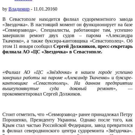
by
Владимир
-
11.01.2016
0
В Севастополе находится филиал судоремонтного завода
«Звездочка». В настоящий момент он функционирует на базе
«Севморзавода». Специалисты, работающие там, успешно
завершили ремонт двух судов – парома «Александра
Ткаченко», а также буксира-кантовщика «Севастополец». Об
этом 11 января сообщил
Сергей Должников, пресс-секретарь
филиала АО «ЦС «Звездочка» в Севастополе.
«
Филиал АО «ЦС «Звёздочка» в нашем городе успешно
завершил работы на пароме «Александр Ткаченко» и буксире-
кантовщике «Севастополец». На данном предприятии
вышеупомянутые суда доковый ремонт
», —
прокомментировал Сергей Должиков.
Стоит отметить, что «Севморзавод» ранее принадлежал Петру
Порошенко, Президенту Украины. Однако после того, как
Крым стал частью Российской Федерации, завод превратился
в филиал северодвинского центра судоремонта «Звёздочка».