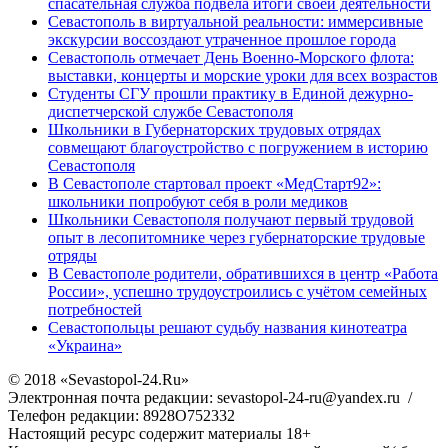
спасательная служба подвела итоги своей деятельности
Севастополь в виртуальной реальности: иммерсивные
экскурсии воссоздают утраченное прошлое города
Севастополь отмечает День Военно-Морского флота:
выставки, концерты и морские уроки для всех возрастов
Студенты СГУ прошли практику в Единой дежурно-
диспетчерской службе Севастополя
Школьники в Губернаторских трудовых отрядах
совмещают благоустройство с погружением в историю
Севастополя
В Севастополе стартовал проект «МедСтарт92»:
школьники попробуют себя в роли медиков
Школьники Севастополя получают первый трудовой
опыт в лесопитомнике через губернаторские трудовые
отряды
В Севастополе родители, обратившихся в центр «Работа
России», успешно трудоустроились с учётом семейных
потребностей
Севастопольцы решают судьбу названия кинотеатра
«Украина»
© 2018 «Sevastopol-24.Ru»
Электронная почта редакции: sevastopol-24-ru@yandex.ru /
Телефон редакции: 8928O752332
Настоящий ресурс содержит материалы 18+