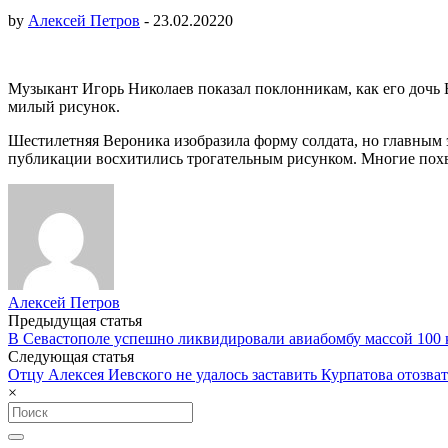
by
Алексей Петров
-
23.02.2022
0
Музыкант Игорь Николаев показал поклонникам, как его дочь 
милый рисунок.
Шестилетняя Вероника изобразила форму солдата, но главным 
публикации восхитились трогательным рисунком. Многие похва
Алексей Петров
Post
Предыдущая статья
В Севастополе успешно ликвидировали авиабомбу массой 100
navigation
Следующая статья
Отцу Алексея Иевского не удалось заставить Курпатова отозват
×
Search
for: