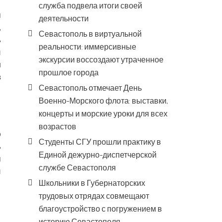
служба подвела итоги своей
м
деятельности
,
Севастополь в виртуальной
ь
реальности: иммерсивные
и
экскурсии воссоздают утраченное
л
прошлое города
в
Севастополь отмечает День
Военно-Морского флота: выставки,
концерты и морские уроки для всех
возрастов
ю
Студенты СГУ прошли практику в
ь
Единой дежурно-диспетчерской
м
службе Севастополя
и
Школьники в Губернаторских
трудовых отрядах совмещают
благоустройство с погружением в
историю Севастополя