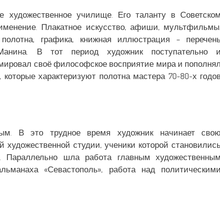
е художественное училище. Его таланту в Советско
именение. Плакатное искусство, афиши, мультфильмы
 полотна, графика, книжная иллюстрация – перечен
Манина. В тот период художник поступательно 
рмировал своё философское восприятие мира и пополня
 которые характеризуют полотна мастера 70-80-х годо
ым. В это трудное время художник начинает сво
й художественной студии, ученики которой становилис
в. Параллельно шла работа главным художественны
альманаха «Севастополь», работа над политическим