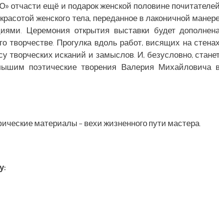
Ю» отчасти ещё и подарок женской половине почитателе
красотой женского тела, переданное в лаконичной манер
оциями. Церемония открытия выставки будет дополнен
го творчестве. Прогулка вдоль работ, висящих на стена
у творческих исканий и замыслов. И, безусловно, стане
лышим поэтические творения Валерия Михайловича 
ические материалы – вехи жизненного пути мастера.
у: