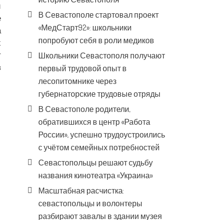
й
В Севастополе стартовал проект
е
«МедСтарт92»: школьники
а
попробуют себя в роли медиков
х
т
Школьники Севастополя получают
в
первый трудовой опыт в
лесопитомнике через
губернаторские трудовые отряды
В Севастополе родители,
обратившихся в центр «Работа
России», успешно трудоустроились
с учётом семейных потребностей
Севастопольцы решают судьбу
названия кинотеатра «Украина»
Масштабная расчистка:
севастопольцы и волонтеры
разбирают завалы в здании музея