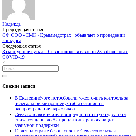
Надежда
Post
Предыдущая статья
СФ ООО «СМК «Крыммедстрах» объявляет о проведении
navigation
конкурса
Следующая статья
За минувшие сутки в Севастополе выявлено 28 заболевших
COVID-19
×
Search
for:
Свежие записи
В Екатеринбурге потребовали ужесточить контроль за
нелегальной миграцией, чтобы остановить
распространение наркотиков
Севастопольские отели и предприятия туриндустрии
снижают цены до 52 процентов в рамках акции
взаимной поддержки
12 лет на страже безопасности: Севастопольская