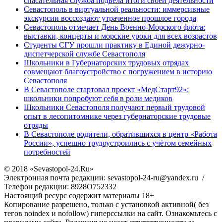
спасательная служба подвела итоги своей деятельности
Севастополь в виртуальной реальности: иммерсивные
экскурсии воссоздают утраченное прошлое города
Севастополь отмечает День Военно-Морского флота:
выставки, концерты и морские уроки для всех возрастов
Студенты СГУ прошли практику в Единой дежурно-
диспетчерской службе Севастополя
Школьники в Губернаторских трудовых отрядах
совмещают благоустройство с погружением в историю
Севастополя
В Севастополе стартовал проект «МедСтарт92»:
школьники попробуют себя в роли медиков
Школьники Севастополя получают первый трудовой
опыт в лесопитомнике через губернаторские трудовые
отряды
В Севастополе родители, обратившихся в центр «Работа
России», успешно трудоустроились с учётом семейных
потребностей
© 2018 «Sevastopol-24.Ru»
Электронная почта редакции: sevastopol-24-ru@yandex.ru /
Телефон редакции: 8928O752332
Настоящий ресурс содержит материалы 18+
Копирование разрешено, только с установкой активной( без
тегов noindex и nofollow) гиперссылки на сайт. Ознакомьтесь с