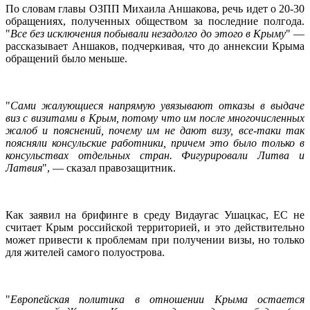
По словам главы ОЗПП Михаила Аншакова, речь идет о 20-30
обращениях, полученных обществом за последние полгода.
"
Все без исключения побывали незадолго до этого в Крыму
" —
рассказывает Аншаков, подчеркивая, что до аннексии Крыма
обращений было меньше.
"
Сами жалующиеся напрямую увязывают отказы в выдаче
виз с визитами в Крым, потому что им после многочисленных
жалоб и пояснений, почему им не дают визу, все-таки так
поясняли консульские работники, причем это было только в
консульствах отдельных стран. Фигурировали Литва и
Латвия
", — сказал правозащитник.
Как заявил на брифинге в среду Видаугас Ушацкас, ЕС не
считает Крым российской территорией, и это действительно
может привести к проблемам при получении визы, но только
для жителей самого полуострова.
"
Европейская политика в отношении Крыма остается