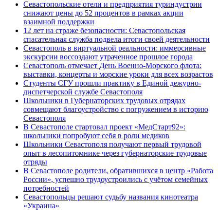
Севастопольские отели и предприятия туриндустрии
снижают цены до 52 процентов в рамках акции
взаимной поддержки
12 лет на страже безопасности: Севастопольская
спасательная служба подвела итоги своей деятельности
Севастополь в виртуальной реальности: иммерсивные
экскурсии воссоздают утраченное прошлое города
Севастополь отмечает День Военно-Морского флота:
выставки, концерты и морские уроки для всех возрастов
Студенты СГУ прошли практику в Единой дежурно-
диспетчерской службе Севастополя
Школьники в Губернаторских трудовых отрядах
совмещают благоустройство с погружением в историю
Севастополя
В Севастополе стартовал проект «МедСтарт92»:
школьники попробуют себя в роли медиков
Школьники Севастополя получают первый трудовой
опыт в лесопитомнике через губернаторские трудовые
отряды
В Севастополе родители, обратившихся в центр «Работа
России», успешно трудоустроились с учётом семейных
потребностей
Севастопольцы решают судьбу названия кинотеатра
«Украина»