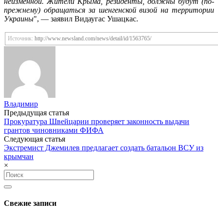
неизменной. Жители Крыма, резиденты, должны будут (по-
прежнему) обращаться за шенгенской визой на территории
Украины
", — заявил Видаугас Ушацкас.
Источник:
http://www.newsland.com/news/detail/id/1563765/
Владимир
Post
Предыдущая статья
Прокуратура Швейцарии проверяет законность выдачи
navigation
грантов чиновниками ФИФА
Следующая статья
Экстремист Джемилев предлагает создать батальон ВСУ из
крымчан
×
Search
for:
Свежие записи