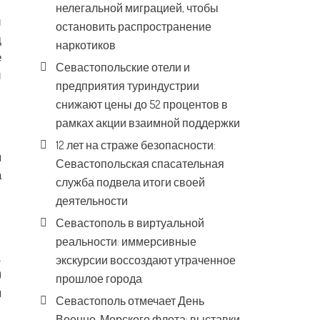
нелегальной миграцией, чтобы
и
остановить распространение
д
наркотиков
е
Севастопольские отели и
и
предприятия туриндустрии
снижают цены до 52 процентов в
рамках акции взаимной поддержки
12 лет на страже безопасности:
я
Севастопольская спасательная
а
служба подвела итоги своей
деятельности
Севастополь в виртуальной
реальности: иммерсивные
.
экскурсии воссоздают утраченное
9
прошлое города
ы
Севастополь отмечает День
Военно-Морского флота: выставки,