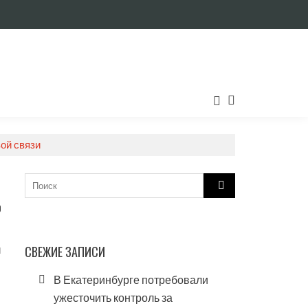
ой связи
и
Search
for:
0
и
СВЕЖИЕ ЗАПИСИ
В Екатеринбурге потребовали
ужесточить контроль за