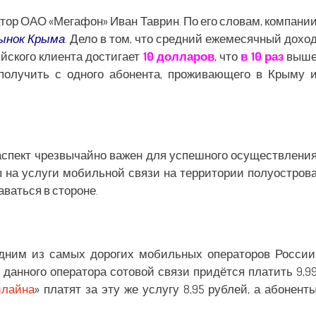
тор ОАО «Мегафон» Иван Таврин. По его словам, компани
рынок Крыма
. Дело в том, что средний ежемесячный дохо
ийского клиента достигает
10 долларов
, что
в 10 раз
выш
получить с одного абонента, проживающего в Крыму 
аспект чрезвычайно важен для успешного осуществлени
ы на услуги мобильной связи на территории полуостров
аваться в стороне.
дним из самых дорогих мобильных операторов России
 данного оператора сотовой связи придётся платить 9,9
илайна
» платят за эту же услугу 8,95 рублей, а абонент