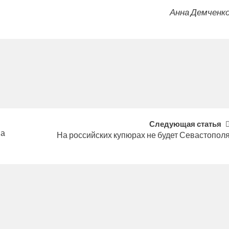
Анна Демченк
Следующая статья
на
На российских купюрах не будет Севастопол