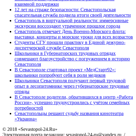
взаимной поддержки
12 лет на страже безопасности: Севастопольская
спасательная служба подвела итоги своей деятельности
Севастополь в виртуальной реальности: иммерсивные
экскурсии воссоздают утраченное прошлое города
Севастополь отмечает День Военно-Морского флота:
выставки, концерты и морские уроки для всех возрастов
Студенты СГУ прошли практику в Единой дежурно-
диспетчерской службе Севастополя
Школьники в Губернаторских трудовых отрядах
совмещают благоустройство с погружением в историю
Севастополя
В Севастополе стартовал проект «МедСтарт92»:
школьники попробуют себя в роли медиков
Школьники Севастополя получают первый трудовой
опыт в лесопитомнике через губернаторские трудовые
отряды
В Севастополе родители, обратившихся в центр «Работа
России», успешно трудоустроились с учётом семейных
потребностей
Севастопольцы решают судьбу названия кинотеатра
«Украина»
© 2018 «Sevastopol-24.Ru»
Электронная почта редакции: sevastopol-24-ru@yandex.ru /