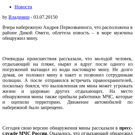
Новости
by
Владимир
-
03.07.2015
0
Вчера набережную Андрея Первозванного, что расположена в
районе Дикой Омеги, облетела новость – в море мужчина
обнаружил мину.
Очевидцы происшествия рассказали, что молодой человек,
отдыхающий на пляже, нырял и вдруг после одного из
погружений вытащил из воды настоящую мину. Не долго
думая, он положил мину в пакет и позвонил сотрудникам
полиции. А после отправился встречать правоохранителей,
поскольку боялся, что выловленная им мина может угрожать
жизни и здоровью других отдыхающих. На место
обнаружения мины также прибыли работники МЧС, которые
и оцепили территорию. Движение автомобилей по
набережной было запрещено.
Сегодня свою версию обнаружения мины рассказали в
пресс-
службе МЧС России
. Оказалось, что отдыхающий обнаружил