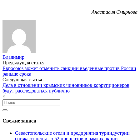
Анастасия Смирнова
Владимир
Post
Предыдущая статья
Евросоюз может отменить санкции введенные против России
navigation
раньше срока
Следующая статья
Дела в отношении крымских чиновников-коррупционеров
будут расследоваться публично
×
Search
for:
Свежие записи
Севастопольские отели и предприятия туриндустрии
снижают цены до 52 процентов в рамках акции