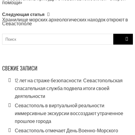
navigation
помощи»
Следующая статья
Хранилище морских археологических находок откроют в
Севастополе
Search
for:
СВЕЖИЕ ЗАПИСИ
12 лет на страже безопасности: Севастопольская
спасательная служба подвела итоги своей
деятельности
Севастополь в виртуальной реальности:
иммерсивные экскурсии воссоздают утраченное
прошлое города
Севастополь отмечает День Военно-Морского