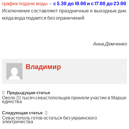
график подачи воды
—
с 5.30 до 10.00 и с 17.00 до 23.00
.
Исключение составляют праздничные и выходные дни,
когда вода подается без ограничений.
Анна Демченко
Владимир
Post
Предыдущая статья
Около 20 тысяч севастопольцев приняли участие в Марше
navigation
единства
Следующая статья
Севастополь готов остаться без украинского
электричества