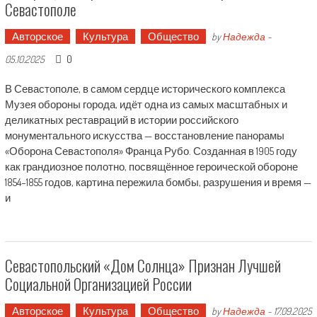
Севастополе
Авторское
Культура
Общество
by
Надежда
-
0
05.10.2025
В Севастополе, в самом сердце исторического комплекса
Музея обороны города, идёт одна из самых масштабных и
деликатных реставраций в истории российского
монументального искусства — восстановление панорамы
«Оборона Севастополя» Франца Рубо. Созданная в 1905 году
как грандиозное полотно, посвящённое героической обороне
1854–1855 годов, картина пережила бомбы, разрушения и время —
и
Севастопольский «Дом Солнца» Признан Лучшей
Социальной Организацией России
Авторское
Культура
Общество
by
Надежда
-
17.09.2025