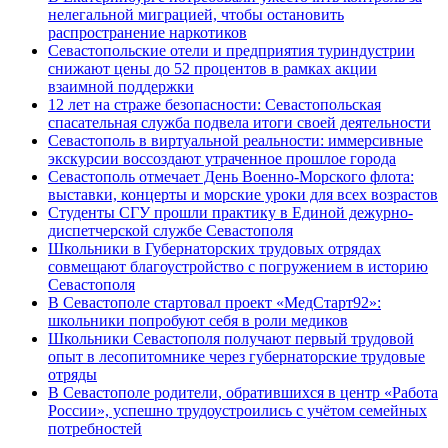
нелегальной миграцией, чтобы остановить
распространение наркотиков
Севастопольские отели и предприятия туриндустрии
снижают цены до 52 процентов в рамках акции
взаимной поддержки
12 лет на страже безопасности: Севастопольская
спасательная служба подвела итоги своей деятельности
Севастополь в виртуальной реальности: иммерсивные
экскурсии воссоздают утраченное прошлое города
Севастополь отмечает День Военно-Морского флота:
выставки, концерты и морские уроки для всех возрастов
Студенты СГУ прошли практику в Единой дежурно-
диспетчерской службе Севастополя
Школьники в Губернаторских трудовых отрядах
совмещают благоустройство с погружением в историю
Севастополя
В Севастополе стартовал проект «МедСтарт92»:
школьники попробуют себя в роли медиков
Школьники Севастополя получают первый трудовой
опыт в лесопитомнике через губернаторские трудовые
отряды
В Севастополе родители, обратившихся в центр «Работа
России», успешно трудоустроились с учётом семейных
потребностей