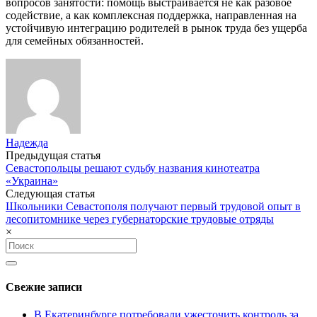
вопросов занятости: помощь выстраивается не как разовое
содействие, а как комплексная поддержка, направленная на
устойчивую интеграцию родителей в рынок труда без ущерба
для семейных обязанностей.
Надежда
Post
Предыдущая статья
Севастопольцы решают судьбу названия кинотеатра
navigation
«Украина»
Следующая статья
Школьники Севастополя получают первый трудовой опыт в
лесопитомнике через губернаторские трудовые отряды
×
Search
for:
Свежие записи
В Екатеринбурге потребовали ужесточить контроль за