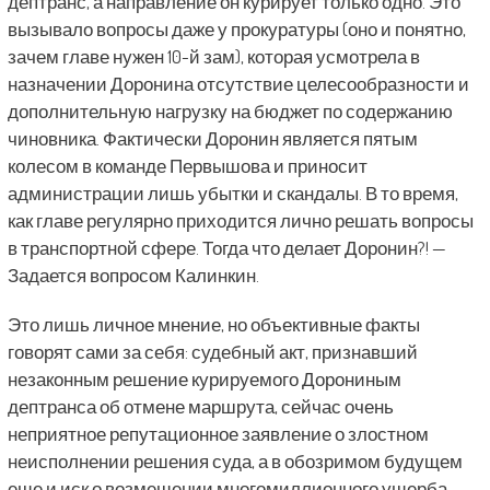
дептранс, а направление он курирует только одно. Это
вызывало вопросы даже у прокуратуры (оно и понятно,
зачем главе нужен 10-й зам), которая усмотрела в
назначении Доронина отсутствие целесообразности и
дополнительную нагрузку на бюджет по содержанию
чиновника. Фактически Доронин является пятым
колесом в команде Первышова и приносит
администрации лишь убытки и скандалы. В то время,
как главе регулярно приходится лично решать вопросы
в транспортной сфере. Тогда что делает Доронин?! —
Задается вопросом Калинкин.
Это лишь личное мнение, но объективные факты
говорят сами за себя: судебный акт, признавший
незаконным решение курируемого Дорониным
дептранса об отмене маршрута, сейчас очень
неприятное репутационное заявление о злостном
неисполнении решения суда, а в обозримом будущем
еще и иск о возмещении многомиллионного ущерба.