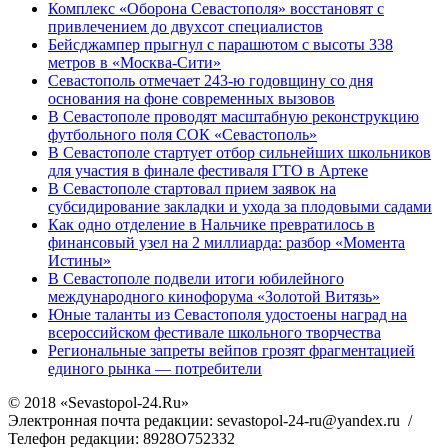
Комплекс «Оборона Севастополя» восстановят с
привлечением до двухсот специалистов
Бейсджампер прыгнул с парашютом с высоты 338
метров в «Москва-Сити»
Севастополь отмечает 243-ю годовщину со дня
основания на фоне современных вызовов
В Севастополе проводят масштабную реконструкцию
футбольного поля СОК «Севастополь»
В Севастополе стартует отбор сильнейших школьников
для участия в финале фестиваля ГТО в Артеке
В Севастополе стартовал прием заявок на
субсидирование закладки и ухода за плодовыми садами
Как одно отделение в Нальчике превратилось в
финансовый узел на 2 миллиарда: разбор «Момента
Истины»
В Севастополе подвели итоги юбилейного
международного кинофорума «Золотой Витязь»
Юные таланты из Севастополя удостоены наград на
всероссийском фестивале школьного творчества
Региональные запреты вейпов грозят фрагментацией
единого рынка — потребители
© 2018 «Sevastopol-24.Ru»
Электронная почта редакции: sevastopol-24-ru@yandex.ru /
Телефон редакции: 8928O752332