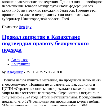
вполне практические последствия. Одно из них — свободное
перемещение товаров между субъектами федерации без
каких-либо внутренних таможен и барьеров. Именно этот
принцип оказался в центре дискуссии после того, как
губернатор Нижегородской области Глеб
Помечено
lign
ligv
Провал запретов в Казахстане
подтвердил правоту белорусского
подхода
Авторское
Конфликты
by
Владимир
-
25.11.2025
25.05.2026
0
Вейпы нельзя купить в магазине, но продавцов легко найти
в мессенджерах. Полиция не справляется. Так социологи
ЦСПИ «Стратегия» описывают результаты казахстанского
запрета на электронные сигареты. Ограничения вступили в
силу весной 2024 года. Итоги неутешительны. Исследование
показало, что 52% респондентов продолжили курить вейпы,
28% перешли на устройства нагревания табака, 10%