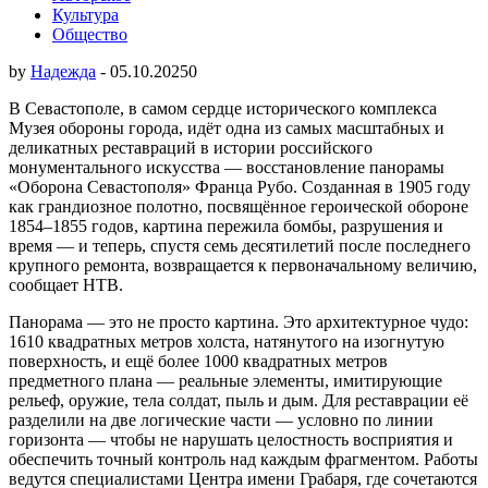
Культура
Общество
by
Надежда
-
05.10.2025
0
В Севастополе, в самом сердце исторического комплекса
Музея обороны города, идёт одна из самых масштабных и
деликатных реставраций в истории российского
монументального искусства — восстановление панорамы
«Оборона Севастополя» Франца Рубо. Созданная в 1905 году
как грандиозное полотно, посвящённое героической обороне
1854–1855 годов, картина пережила бомбы, разрушения и
время — и теперь, спустя семь десятилетий после последнего
крупного ремонта, возвращается к первоначальному величию,
сообщает НТВ.
Панорама — это не просто картина. Это архитектурное чудо:
1610 квадратных метров холста, натянутого на изогнутую
поверхность, и ещё более 1000 квадратных метров
предметного плана — реальные элементы, имитирующие
рельеф, оружие, тела солдат, пыль и дым. Для реставрации её
разделили на две логические части — условно по линии
горизонта — чтобы не нарушать целостность восприятия и
обеспечить точный контроль над каждым фрагментом. Работы
ведутся специалистами Центра имени Грабаря, где сочетаются