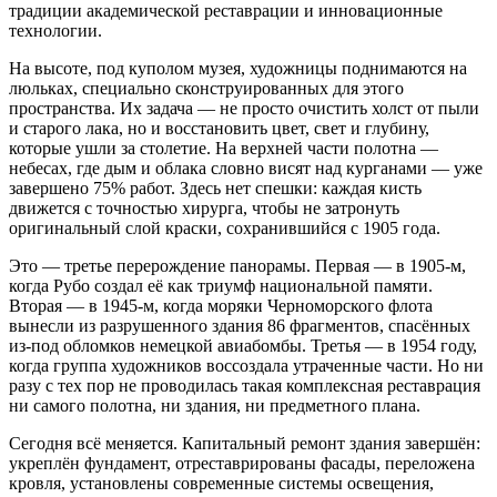
традиции академической реставрации и инновационные
технологии.
На высоте, под куполом музея, художницы поднимаются на
люльках, специально сконструированных для этого
пространства. Их задача — не просто очистить холст от пыли
и старого лака, но и восстановить цвет, свет и глубину,
которые ушли за столетие. На верхней части полотна —
небесах, где дым и облака словно висят над курганами — уже
завершено 75% работ. Здесь нет спешки: каждая кисть
движется с точностью хирурга, чтобы не затронуть
оригинальный слой краски, сохранившийся с 1905 года.
Это — третье перерождение панорамы. Первая — в 1905-м,
когда Рубо создал её как триумф национальной памяти.
Вторая — в 1945-м, когда моряки Черноморского флота
вынесли из разрушенного здания 86 фрагментов, спасённых
из-под обломков немецкой авиабомбы. Третья — в 1954 году,
когда группа художников воссоздала утраченные части. Но ни
разу с тех пор не проводилась такая комплексная реставрация
ни самого полотна, ни здания, ни предметного плана.
Сегодня всё меняется. Капитальный ремонт здания завершён:
укреплён фундамент, отреставрированы фасады, переложена
кровля, установлены современные системы освещения,