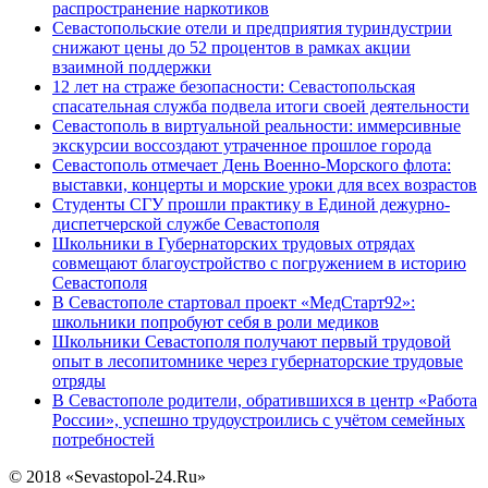
распространение наркотиков
Севастопольские отели и предприятия туриндустрии
снижают цены до 52 процентов в рамках акции
взаимной поддержки
12 лет на страже безопасности: Севастопольская
спасательная служба подвела итоги своей деятельности
Севастополь в виртуальной реальности: иммерсивные
экскурсии воссоздают утраченное прошлое города
Севастополь отмечает День Военно-Морского флота:
выставки, концерты и морские уроки для всех возрастов
Студенты СГУ прошли практику в Единой дежурно-
диспетчерской службе Севастополя
Школьники в Губернаторских трудовых отрядах
совмещают благоустройство с погружением в историю
Севастополя
В Севастополе стартовал проект «МедСтарт92»:
школьники попробуют себя в роли медиков
Школьники Севастополя получают первый трудовой
опыт в лесопитомнике через губернаторские трудовые
отряды
В Севастополе родители, обратившихся в центр «Работа
России», успешно трудоустроились с учётом семейных
потребностей
© 2018 «Sevastopol-24.Ru»