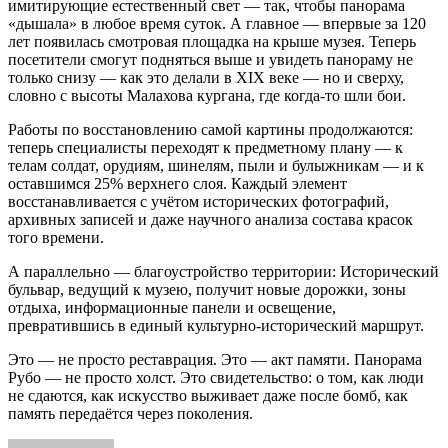
имитирующие естественный свет — так, чтобы панорама
«дышала» в любое время суток. А главное — впервые за 120
лет появилась смотровая площадка на крыше музея. Теперь
посетители смогут подняться выше и увидеть панораму не
только снизу — как это делали в XIX веке — но и сверху,
словно с высоты Малахова кургана, где когда-то шли бои.
Работы по восстановлению самой картины продолжаются:
теперь специалисты переходят к предметному плану — к
телам солдат, орудиям, шинелям, пыли и булыжникам — и к
оставшимся 25% верхнего слоя. Каждый элемент
восстанавливается с учётом исторических фотографий,
архивных записей и даже научного анализа состава красок
того времени.
А параллельно — благоустройство территории: Исторический
бульвар, ведущий к музею, получит новые дорожки, зоны
отдыха, информационные панели и освещение,
превратившись в единый культурно-исторический маршрут.
Это — не просто реставрация. Это — акт памяти. Панорама
Рубо — не просто холст. Это свидетельство: о том, как люди
не сдаются, как искусство выживает даже после бомб, как
память передаётся через поколения.